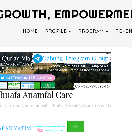
GROWTH, EMPOWERMENT
HOME
PROFILE
PROGRAM
REKEN
huafa Anamfal Care
an Anamfal
,
Santunan Yatim Piatu
,
Wakaf Al-Qur'an Anamfal