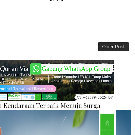
Older Post
an Kendaraan Terbaik Menuju Surga