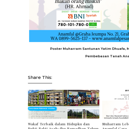
Poster Muharram Santunan Yatim Dhuafa, 
Pembebasan Tanah Ana
Share This:
Wakaf Terbaik dalam Hidupku dan
Muharram Leb
Bukti Bakti Ayah-Ibu Ramadhan Tahun
Anamfal Care