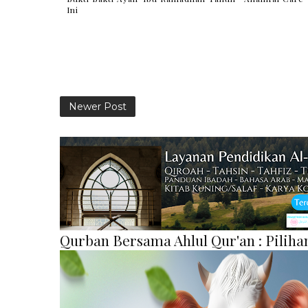
Ini
Newer Post
Qurban Bersama Ahlul Qur'an : Pilih