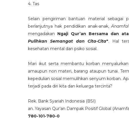
4. Tas
Selain pengiriman bantuan material sebagai 
berlanjutnya hak pendidikan anak-anak,
Anamfal
mengadakan
Ngaji Qur’an Bersama dan ata
Pulihkan Semangat dan Cita-Cita
"
. Hal te
kesehatan mental dan psiko sosial.
Mari ikut serta membantu korban menyalurkan 
amaupun non materi, barang ataupun tunai. Term
kepedulian sosial memulihkan senyum korban. Apa
terjadi pada diri kita dan keluarga tercinta?
Rek. Bank Syariah Indonesia (BSI)
an. Yayasan Qur’an Dampak Positif Global (Anamfa
780-101-780-0