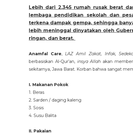
Lebih dari 2.345 rumah rusak berat da
lembaga pendidikan sekolah dan pesa
terkena dampak gempa, sehingga banyak
lebih meninggal dinyatakan oleh Gubern
ringan, dan berat.
Anamfal Care
,
LAZ Amil Zakat, Infak, Sed
berbasiskan Al-Qur’an,
insya Allah
akan memberik
sekitarnya, Jawa Barat. Korban bahwa sangat me
I. Makanan Pokok
1. Beras
2. Sarden / daging kaleng
3. Sosis
4. Susu Balita
II. Pakaian