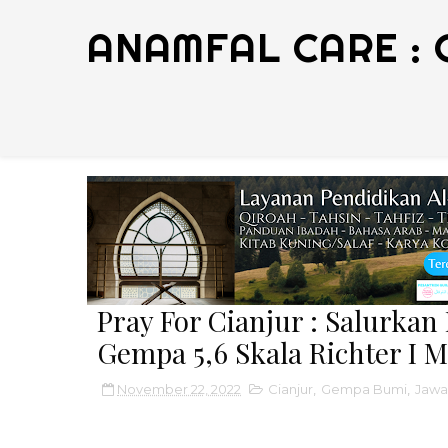
ANAMFAL CARE : 
Pray For Cianjur : Salurka
Gempa 5,6 Skala Richter I 
November 22, 2022
Cianjur
,
Gempa Bumi
,
Jawa