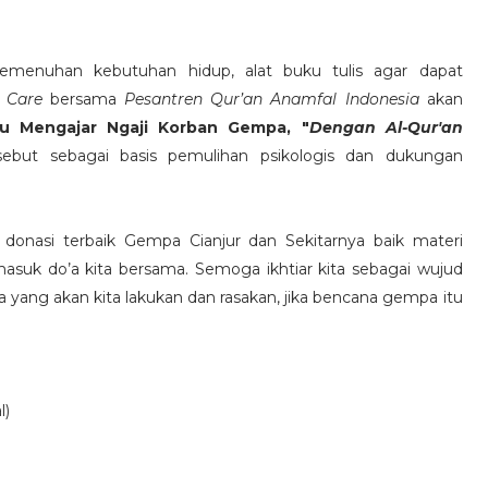
pemenuhan kebutuhan hidup, alat buku tulis agar dapat
 Care
bersama
Pesantren Qur’an Anamfal Indonesia
akan
u Mengajar Ngaji Korban Gempa, "
Dengan Al-Qur'an
rsebut sebagai basis pemulihan psikologis dan dukungan
donasi terbaik Gempa Cianjur dan Sekitarnya baik materi
asuk do’a kita bersama. Semoga ikhtiar kita sebagai wujud
 yang akan kita lakukan dan rasakan, jika bencana gempa itu
l)