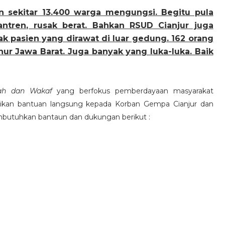
n sekitar 13.400 warga mengungsi. Begitu pula
ntren, rusak berat. Bahkan RSUD Cianjur juga
 pasien yang dirawat di luar gedung. 162 orang
ur Jawa Barat. Juga banyak yang luka-luka. Baik
ekah dan Wakaf
yang berfokus pemberdayaan masyarakat
an bantuan langsung kepada Korban Gempa Cianjur dan
mbutuhkan bantaun dan dukungan berikut :